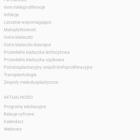
Inne mieloproliferacje
Infekcje
Leczenie wspomagające
Małopłytkowość
Ostre białaczki
Ostre białaczki dziecięce
Przewlekła białaczka limfocytowa
Przewlekła białaczka szpikowa
Potransplantacyjny zespół limfoproliferacyjny
Transplantologia
Zespoły mielodysplastyczne
AKTUALNOŚCI
Programy edukacyjne
Relacje cyfrowe
Kalendarz
Webinary