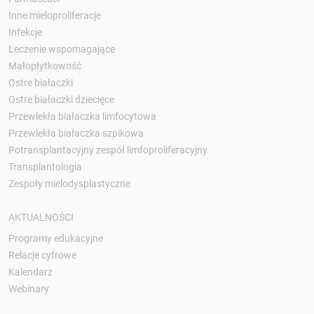
Inne mieloproliferacje
Infekcje
Leczenie wspomagające
Małopłytkowość
Ostre białaczki
Ostre białaczki dziecięce
Przewlekła białaczka limfocytowa
Przewlekła białaczka szpikowa
Potransplantacyjny zespół limfoproliferacyjny
Transplantologia
Zespoły mielodysplastyczne
AKTUALNOŚCI
Programy edukacyjne
Relacje cyfrowe
Kalendarz
Webinary