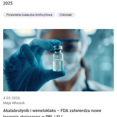
2025
Przewlekła białaczka limfocytowa
Chłoniaki
4.03.2026
Maja Własiuk
Akalabrutynib i wenetoklaks – FDA zatwierdza nowe
leczenie skojarzone w PBL i SLL