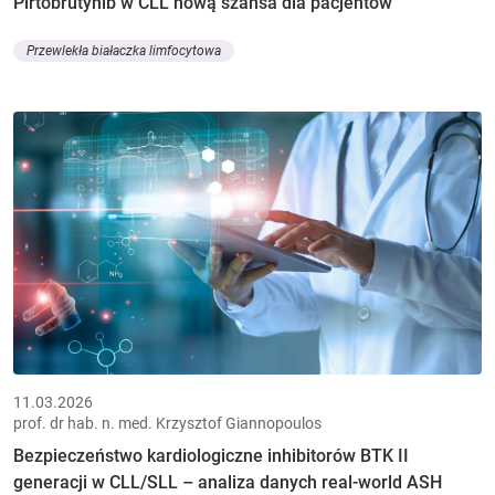
Pirtobrutynib w CLL nową szansa dla pacjentów
Przewlekła białaczka limfocytowa
11.03.2026
prof. dr hab. n. med. Krzysztof Giannopoulos
Bezpieczeństwo kardiologiczne inhibitorów BTK II
generacji w CLL/SLL – analiza danych real-world ASH