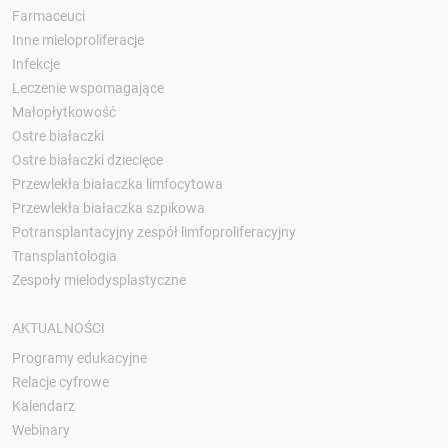
Farmaceuci
Inne mieloproliferacje
Infekcje
Leczenie wspomagające
Małopłytkowość
Ostre białaczki
Ostre białaczki dziecięce
Przewlekła białaczka limfocytowa
Przewlekła białaczka szpikowa
Potransplantacyjny zespół limfoproliferacyjny
Transplantologia
Zespoły mielodysplastyczne
AKTUALNOŚCI
Programy edukacyjne
Relacje cyfrowe
Kalendarz
Webinary