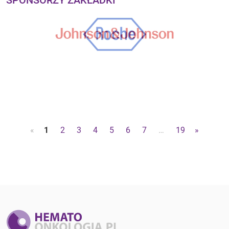
SPONSORZY ZAKŁADKI
«
1
2
3
4
5
6
7
…
19
»