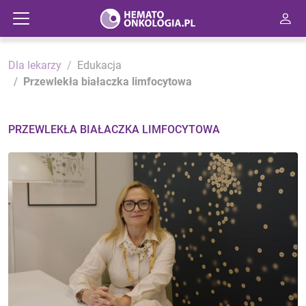
Dla lekarzy
Edukacja
Przewlekła białaczka limfocytowa
PRZEWLEKŁA BIAŁACZKA LIMFOCYTOWA