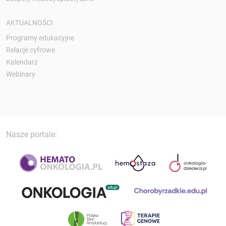
AKTUALNOŚCI
Programy edukacyjne
Relacje cyfrowe
Kalendarz
Webinary
Nasze portale: