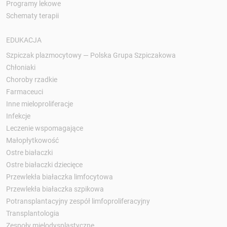
Programy lekowe
Schematy terapii
EDUKACJA
Szpiczak plazmocytowy — Polska Grupa Szpiczakowa
Chłoniaki
Choroby rzadkie
Farmaceuci
Inne mieloproliferacje
Infekcje
Leczenie wspomagające
Małopłytkowość
Ostre białaczki
Ostre białaczki dziecięce
Przewlekła białaczka limfocytowa
Przewlekła białaczka szpikowa
Potransplantacyjny zespół limfoproliferacyjny
Transplantologia
Zespoły mielodysplastyczne