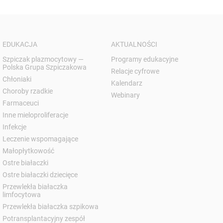
EDUKACJA
AKTUALNOŚCI
Szpiczak plazmocytowy —
Programy edukacyjne
Polska Grupa Szpiczakowa
Relacje cyfrowe
Chłoniaki
Kalendarz
Choroby rzadkie
Webinary
Farmaceuci
Inne mieloproliferacje
Infekcje
Leczenie wspomagające
Małopłytkowość
Ostre białaczki
Ostre białaczki dziecięce
Przewlekła białaczka
limfocytowa
Przewlekła białaczka szpikowa
Potransplantacyjny zespół