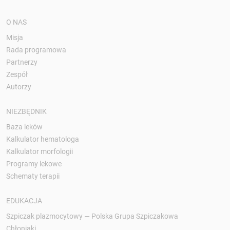
O NAS
Misja
Rada programowa
Partnerzy
Zespół
Autorzy
NIEZBĘDNIK
Baza leków
Kalkulator hematologa
Kalkulator morfologii
Programy lekowe
Schematy terapii
EDUKACJA
Szpiczak plazmocytowy — Polska Grupa Szpiczakowa
Chłoniaki