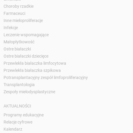
Choroby rzadkie
Farmaceuci
Inne mieloproliferacje
Infekcje
Leczenie wspomagające
Małopłytkowość
Ostre białaczki
Ostre białaczki dziecięce
Przewlekła białaczka limfocytowa
Przewlekła białaczka szpikowa
Potransplantacyjny zespół limfoproliferacyjny
Transplantologia
Zespoły mielodysplastyczne
AKTUALNOŚCI
Programy edukacyjne
Relacje cyfrowe
Kalendarz