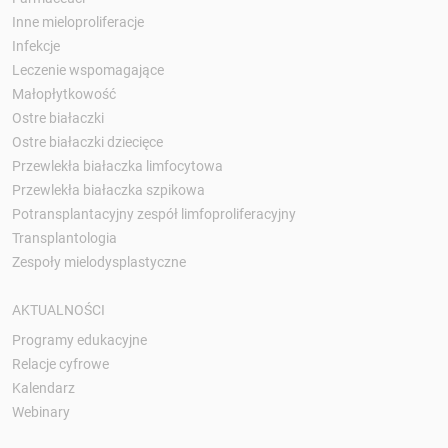
Inne mieloproliferacje
Infekcje
Leczenie wspomagające
Małopłytkowość
Ostre białaczki
Ostre białaczki dziecięce
Przewlekła białaczka limfocytowa
Przewlekła białaczka szpikowa
Potransplantacyjny zespół limfoproliferacyjny
Transplantologia
Zespoły mielodysplastyczne
AKTUALNOŚCI
Programy edukacyjne
Relacje cyfrowe
Kalendarz
Webinary