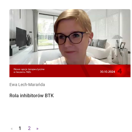
Ewa Lech-Marańda
Rola inhibitorów BTK
«
1
2
»