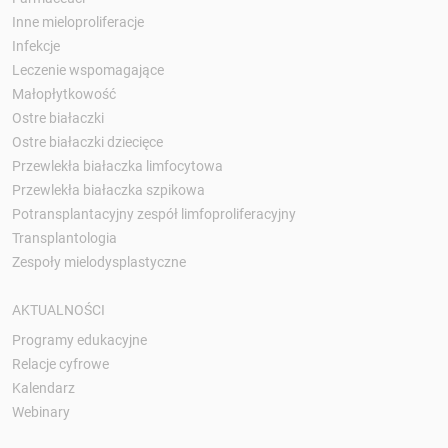
Inne mieloproliferacje
Infekcje
Leczenie wspomagające
Małopłytkowość
Ostre białaczki
Ostre białaczki dziecięce
Przewlekła białaczka limfocytowa
Przewlekła białaczka szpikowa
Potransplantacyjny zespół limfoproliferacyjny
Transplantologia
Zespoły mielodysplastyczne
AKTUALNOŚCI
Programy edukacyjne
Relacje cyfrowe
Kalendarz
Webinary