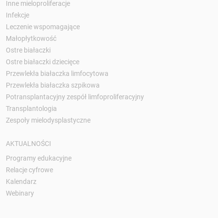
Inne mieloproliferacje
Infekcje
Leczenie wspomagające
Małopłytkowość
Ostre białaczki
Ostre białaczki dziecięce
Przewlekła białaczka limfocytowa
Przewlekła białaczka szpikowa
Potransplantacyjny zespół limfoproliferacyjny
Transplantologia
Zespoły mielodysplastyczne
AKTUALNOŚCI
Programy edukacyjne
Relacje cyfrowe
Kalendarz
Webinary