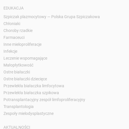
EDUKACJA
Szpiczak plazmocytowy — Polska Grupa Szpiczakowa
Chłoniaki
Choroby rzadkie
Farmaceuci
Inne mieloproliferacje
Infekcje
Leczenie wspomagające
Małopłytkowość
Ostre białaczki
Ostre białaczki dziecięce
Przewlekła białaczka limfocytowa
Przewlekła białaczka szpikowa
Potransplantacyjny zespół limfoproliferacyjny
Transplantologia
Zespoły mielodysplastyczne
AKTUALNOŚCI