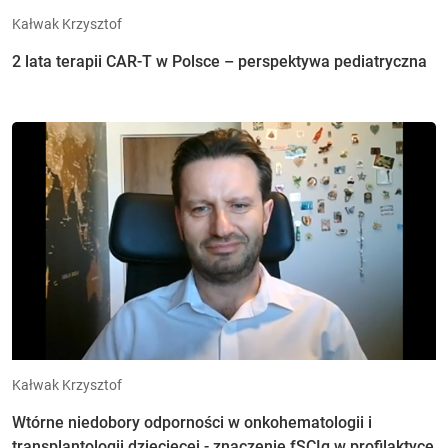
Kałwak Krzysztof
2 lata terapii CAR-T w Polsce – perspektywa pediatryczna
Kałwak Krzysztof
Wtórne niedobory odporności w onkohematologii i
transplantologii dziecięcej - znaczenie fSCIg w profilaktyce