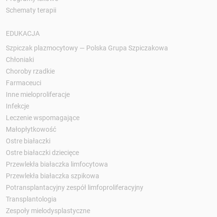
Schematy terapii
EDUKACJA
Szpiczak plazmocytowy — Polska Grupa Szpiczakowa
Chłoniaki
Choroby rzadkie
Farmaceuci
Inne mieloproliferacje
Infekcje
Leczenie wspomagające
Małopłytkowość
Ostre białaczki
Ostre białaczki dziecięce
Przewlekła białaczka limfocytowa
Przewlekła białaczka szpikowa
Potransplantacyjny zespół limfoproliferacyjny
Transplantologia
Zespoły mielodysplastyczne