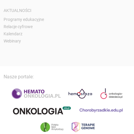
AKTUALNOŚCI
Programy edukacyjne
Relacje cyfrowe
Kalendarz
Webinary
Nasze portale: