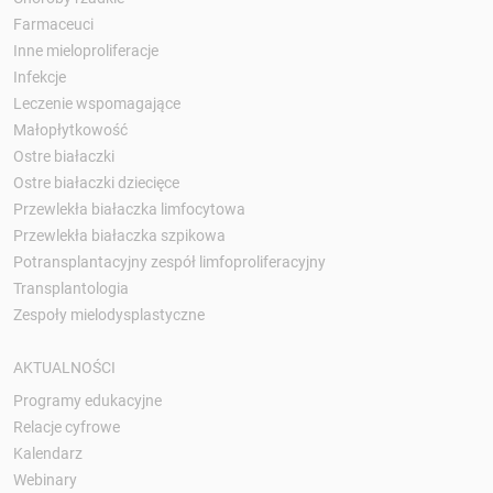
Farmaceuci
Inne mieloproliferacje
Infekcje
Leczenie wspomagające
Małopłytkowość
Ostre białaczki
Ostre białaczki dziecięce
Przewlekła białaczka limfocytowa
Przewlekła białaczka szpikowa
Potransplantacyjny zespół limfoproliferacyjny
Transplantologia
Zespoły mielodysplastyczne
AKTUALNOŚCI
Programy edukacyjne
Relacje cyfrowe
Kalendarz
Webinary