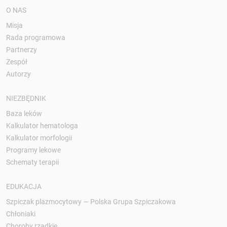
O NAS
Misja
Rada programowa
Partnerzy
Zespół
Autorzy
NIEZBĘDNIK
Baza leków
Kalkulator hematologa
Kalkulator morfologii
Programy lekowe
Schematy terapii
EDUKACJA
Szpiczak plazmocytowy — Polska Grupa Szpiczakowa
Chłoniaki
Choroby rzadkie