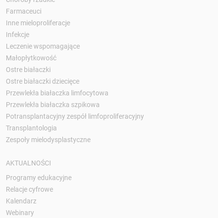
Farmaceuci
Inne mieloproliferacje
Infekcje
Leczenie wspomagające
Małopłytkowość
Ostre białaczki
Ostre białaczki dziecięce
Przewlekła białaczka limfocytowa
Przewlekła białaczka szpikowa
Potransplantacyjny zespół limfoproliferacyjny
Transplantologia
Zespoły mielodysplastyczne
AKTUALNOŚCI
Programy edukacyjne
Relacje cyfrowe
Kalendarz
Webinary