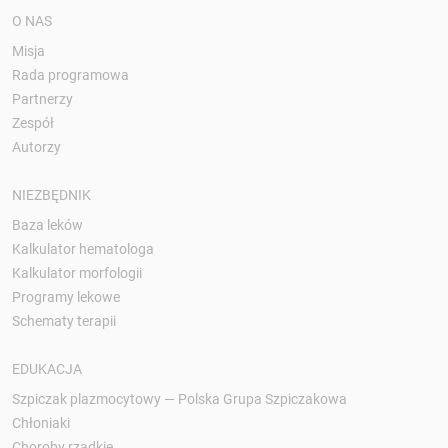
O NAS
Misja
Rada programowa
Partnerzy
Zespół
Autorzy
NIEZBĘDNIK
Baza leków
Kalkulator hematologa
Kalkulator morfologii
Programy lekowe
Schematy terapii
EDUKACJA
Szpiczak plazmocytowy — Polska Grupa Szpiczakowa
Chłoniaki
Choroby rzadkie