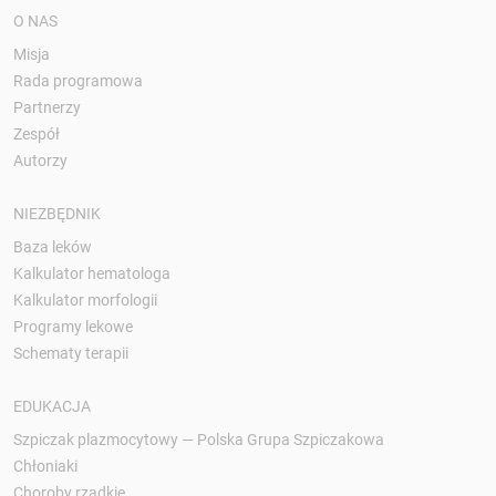
O NAS
Misja
Rada programowa
Partnerzy
Zespół
Autorzy
NIEZBĘDNIK
Baza leków
Kalkulator hematologa
Kalkulator morfologii
Programy lekowe
Schematy terapii
EDUKACJA
Szpiczak plazmocytowy — Polska Grupa Szpiczakowa
Chłoniaki
Choroby rzadkie