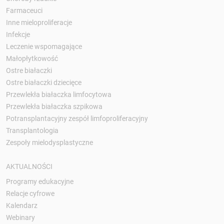
Farmaceuci
Inne mieloproliferacje
Infekcje
Leczenie wspomagające
Małopłytkowość
Ostre białaczki
Ostre białaczki dziecięce
Przewlekła białaczka limfocytowa
Przewlekła białaczka szpikowa
Potransplantacyjny zespół limfoproliferacyjny
Transplantologia
Zespoły mielodysplastyczne
AKTUALNOŚCI
Programy edukacyjne
Relacje cyfrowe
Kalendarz
Webinary