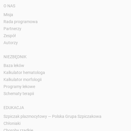
O NAS
Misja
Rada programowa
Partnerzy
Zespół
Autorzy
NIEZBĘDNIK
Baza leków
Kalkulator hematologa
Kalkulator morfologii
Programy lekowe
Schematy terapii
EDUKACJA
Szpiczak plazmocytowy — Polska Grupa Szpiczakowa
Chłoniaki
Choroby rzadkie