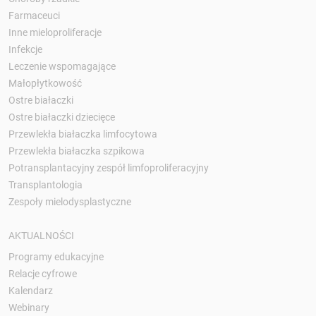
Farmaceuci
Inne mieloproliferacje
Infekcje
Leczenie wspomagające
Małopłytkowość
Ostre białaczki
Ostre białaczki dziecięce
Przewlekła białaczka limfocytowa
Przewlekła białaczka szpikowa
Potransplantacyjny zespół limfoproliferacyjny
Transplantologia
Zespoły mielodysplastyczne
AKTUALNOŚCI
Programy edukacyjne
Relacje cyfrowe
Kalendarz
Webinary