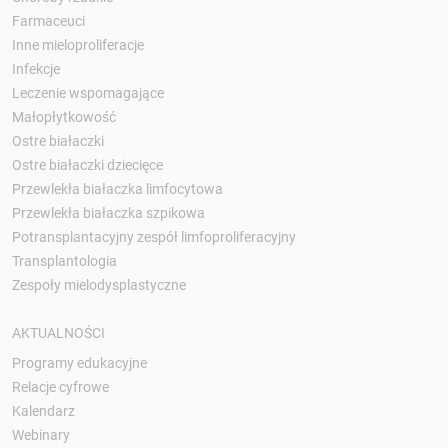
Farmaceuci
Inne mieloproliferacje
Infekcje
Leczenie wspomagające
Małopłytkowość
Ostre białaczki
Ostre białaczki dziecięce
Przewlekła białaczka limfocytowa
Przewlekła białaczka szpikowa
Potransplantacyjny zespół limfoproliferacyjny
Transplantologia
Zespoły mielodysplastyczne
AKTUALNOŚCI
Programy edukacyjne
Relacje cyfrowe
Kalendarz
Webinary