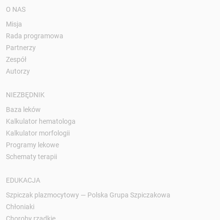
O NAS
Misja
Rada programowa
Partnerzy
Zespół
Autorzy
NIEZBĘDNIK
Baza leków
Kalkulator hematologa
Kalkulator morfologii
Programy lekowe
Schematy terapii
EDUKACJA
Szpiczak plazmocytowy — Polska Grupa Szpiczakowa
Chłoniaki
Choroby rzadkie