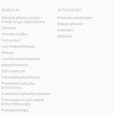
EDUKACJA
AKTUALNOŚCI
Szpiczak plazmocytowy —
Programy edukacyjne
Polska Grupa Szpiczakowa
Relacje cyfrowe
Chłoniaki
Kalendarz
Choroby rzadkie
Webinary
Farmaceuci
Inne mieloproliferacje
Infekcje
Leczenie wspomagające
Małopłytkowość
Ostre białaczki
Ostre białaczki dziecięce
Przewlekła białaczka
limfocytowa
Przewlekła białaczka szpikowa
Potransplantacyjny zespół
limfoproliferacyjny
Transplantologia