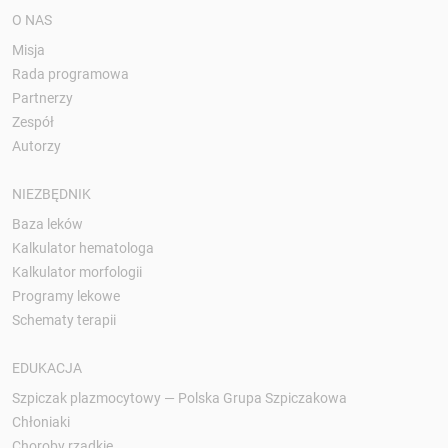
O NAS
Misja
Rada programowa
Partnerzy
Zespół
Autorzy
NIEZBĘDNIK
Baza leków
Kalkulator hematologa
Kalkulator morfologii
Programy lekowe
Schematy terapii
EDUKACJA
Szpiczak plazmocytowy — Polska Grupa Szpiczakowa
Chłoniaki
Choroby rzadkie