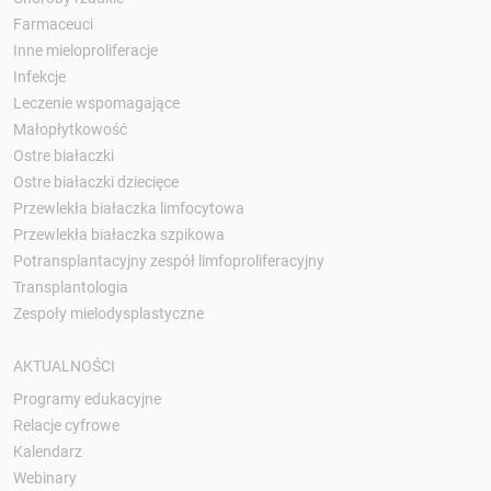
Farmaceuci
Inne mieloproliferacje
Infekcje
Leczenie wspomagające
Małopłytkowość
Ostre białaczki
Ostre białaczki dziecięce
Przewlekła białaczka limfocytowa
Przewlekła białaczka szpikowa
Potransplantacyjny zespół limfoproliferacyjny
Transplantologia
Zespoły mielodysplastyczne
AKTUALNOŚCI
Programy edukacyjne
Relacje cyfrowe
Kalendarz
Webinary