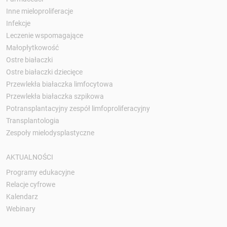
Inne mieloproliferacje
Infekcje
Leczenie wspomagające
Małopłytkowość
Ostre białaczki
Ostre białaczki dziecięce
Przewlekła białaczka limfocytowa
Przewlekła białaczka szpikowa
Potransplantacyjny zespół limfoproliferacyjny
Transplantologia
Zespoły mielodysplastyczne
AKTUALNOŚCI
Programy edukacyjne
Relacje cyfrowe
Kalendarz
Webinary