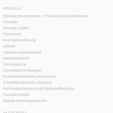
EDUKACJA
Szpiczak plazmocytowy — Polska Grupa Szpiczakowa
Chłoniaki
Choroby rzadkie
Farmaceuci
Inne mieloproliferacje
Infekcje
Leczenie wspomagające
Małopłytkowość
Ostre białaczki
Ostre białaczki dziecięce
Przewlekła białaczka limfocytowa
Przewlekła białaczka szpikowa
Potransplantacyjny zespół limfoproliferacyjny
Transplantologia
Zespoły mielodysplastyczne
AKTUALNOŚCI