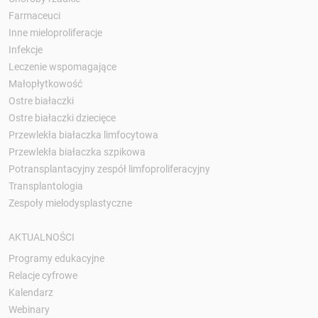
Farmaceuci
Inne mieloproliferacje
Infekcje
Leczenie wspomagające
Małopłytkowość
Ostre białaczki
Ostre białaczki dziecięce
Przewlekła białaczka limfocytowa
Przewlekła białaczka szpikowa
Potransplantacyjny zespół limfoproliferacyjny
Transplantologia
Zespoły mielodysplastyczne
AKTUALNOŚCI
Programy edukacyjne
Relacje cyfrowe
Kalendarz
Webinary