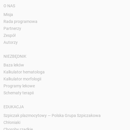
O NAS
Misja
Rada programowa
Partnerzy
Zespół
Autorzy
NIEZBĘDNIK
Baza leków
Kalkulator hematologa
Kalkulator morfologii
Programy lekowe
Schematy terapii
EDUKACJA
Szpiczak plazmocytowy — Polska Grupa Szpiczakowa
Chłoniaki
Choroby rzadkie