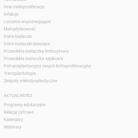
Inne mieloproliferacje
Infekcje
Leczenie wspomagające
Małopłytkowość
Ostre białaczki
Ostre białaczki dziecięce
Przewlekła białaczka limfocytowa
Przewlekła białaczka szpikowa
Potransplantacyjny zespół limfoproliferacyjny
Transplantologia
Zespoły mielodysplastyczne
AKTUALNOŚCI
Programy edukacyjne
Relacje cyfrowe
Kalendarz
Webinary