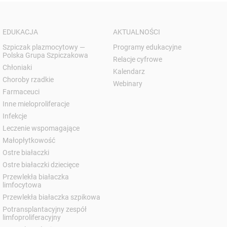
EDUKACJA
AKTUALNOŚCI
Szpiczak plazmocytowy —
Programy edukacyjne
Polska Grupa Szpiczakowa
Relacje cyfrowe
Chłoniaki
Kalendarz
Choroby rzadkie
Webinary
Farmaceuci
Inne mieloproliferacje
Infekcje
Leczenie wspomagające
Małopłytkowość
Ostre białaczki
Ostre białaczki dziecięce
Przewlekła białaczka
limfocytowa
Przewlekła białaczka szpikowa
Potransplantacyjny zespół
limfoproliferacyjny