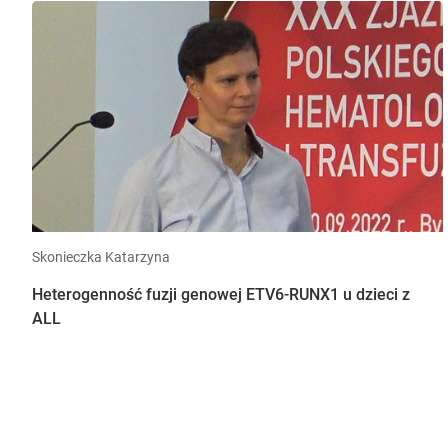
Skonieczka Katarzyna
Heterogenność fuzji genowej ETV6-RUNX1 u dzieci z
ALL