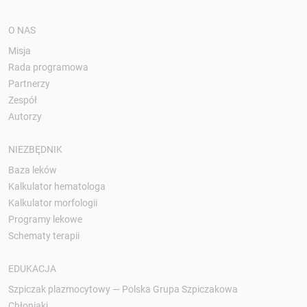
O NAS
Misja
Rada programowa
Partnerzy
Zespół
Autorzy
NIEZBĘDNIK
Baza leków
Kalkulator hematologa
Kalkulator morfologii
Programy lekowe
Schematy terapii
EDUKACJA
Szpiczak plazmocytowy — Polska Grupa Szpiczakowa
Chłoniaki