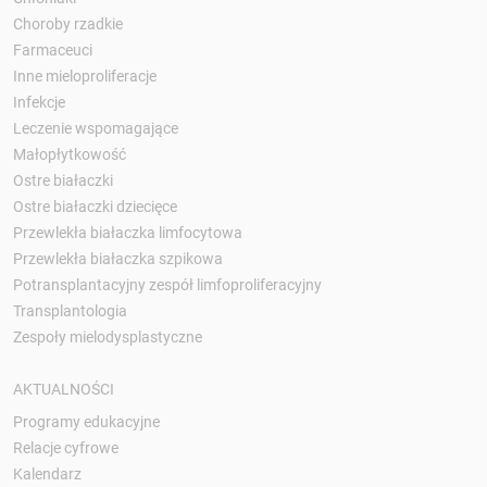
Choroby rzadkie
Farmaceuci
Inne mieloproliferacje
Infekcje
Leczenie wspomagające
Małopłytkowość
Ostre białaczki
Ostre białaczki dziecięce
Przewlekła białaczka limfocytowa
Przewlekła białaczka szpikowa
Potransplantacyjny zespół limfoproliferacyjny
Transplantologia
Zespoły mielodysplastyczne
AKTUALNOŚCI
Programy edukacyjne
Relacje cyfrowe
Kalendarz