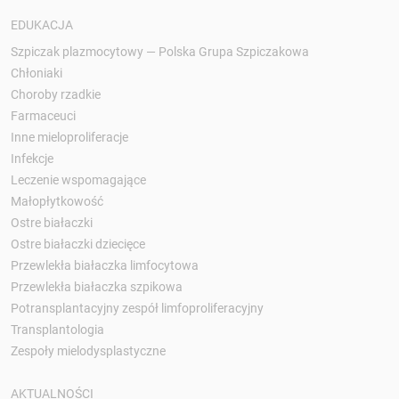
EDUKACJA
Szpiczak plazmocytowy — Polska Grupa Szpiczakowa
Chłoniaki
Choroby rzadkie
Farmaceuci
Inne mieloproliferacje
Infekcje
Leczenie wspomagające
Małopłytkowość
Ostre białaczki
Ostre białaczki dziecięce
Przewlekła białaczka limfocytowa
Przewlekła białaczka szpikowa
Potransplantacyjny zespół limfoproliferacyjny
Transplantologia
Zespoły mielodysplastyczne
AKTUALNOŚCI