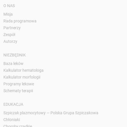
O NAS
Misja
Rada programowa
Partnerzy
Zespół
Autorzy
NIEZBĘDNIK
Baza leków
Kalkulator hematologa
Kalkulator morfologii
Programy lekowe
Schematy terapii
EDUKACJA
Szpiczak plazmocytowy — Polska Grupa Szpiczakowa
Chłoniaki
Choroby rzadkie