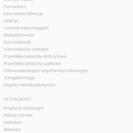
Farmaceuci
Inne mieloproliferacje
Infekcje
Leczenie wspomagające
Małopłytkowość
Ostre białaczki
Ostre białaczki dziecięce
Przewlekła białaczka limfocytowa
Przewlekła białaczka szpikowa
Potransplantacyjny zespół limfoproliferacyjny
Transplantologia
Zespoły mielodysplastyczne
AKTUALNOŚCI
Programy edukacyjne
Relacje cyfrowe
Kalendarz
Webinary