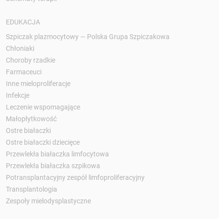
EDUKACJA
Szpiczak plazmocytowy — Polska Grupa Szpiczakowa
Chłoniaki
Choroby rzadkie
Farmaceuci
Inne mieloproliferacje
Infekcje
Leczenie wspomagające
Małopłytkowość
Ostre białaczki
Ostre białaczki dziecięce
Przewlekła białaczka limfocytowa
Przewlekła białaczka szpikowa
Potransplantacyjny zespół limfoproliferacyjny
Transplantologia
Zespoły mielodysplastyczne