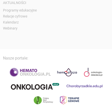
AKTUALNOŚCI
Programy edukacyjne
Relacje cyfrowe
Kalendarz
Webinary
Nasze portale: