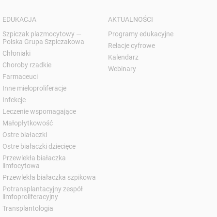
EDUKACJA
AKTUALNOŚCI
Szpiczak plazmocytowy —
Programy edukacyjne
Polska Grupa Szpiczakowa
Relacje cyfrowe
Chłoniaki
Kalendarz
Choroby rzadkie
Webinary
Farmaceuci
Inne mieloproliferacje
Infekcje
Leczenie wspomagające
Małopłytkowość
Ostre białaczki
Ostre białaczki dziecięce
Przewlekła białaczka
limfocytowa
Przewlekła białaczka szpikowa
Potransplantacyjny zespół
limfoproliferacyjny
Transplantologia