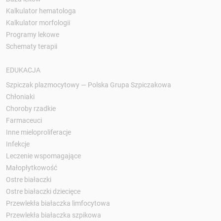
Kalkulator hematologa
Kalkulator morfologii
Programy lekowe
Schematy terapii
EDUKACJA
Szpiczak plazmocytowy — Polska Grupa Szpiczakowa
Chłoniaki
Choroby rzadkie
Farmaceuci
Inne mieloproliferacje
Infekcje
Leczenie wspomagające
Małopłytkowość
Ostre białaczki
Ostre białaczki dziecięce
Przewlekła białaczka limfocytowa
Przewlekła białaczka szpikowa