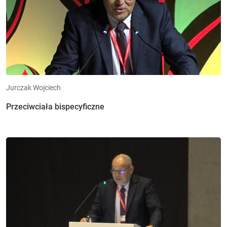
Jurczak Wojciech
Przeciwciała bispecyficzne