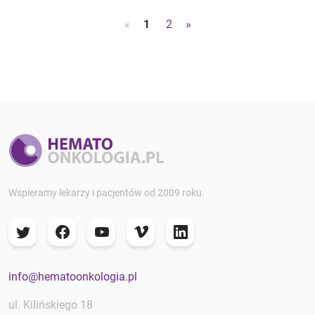
«
1
2
»
Wspieramy lekarzy i pacjentów od 2009 roku.
info@hematoonkologia.pl
ul. Kilińskiego 18