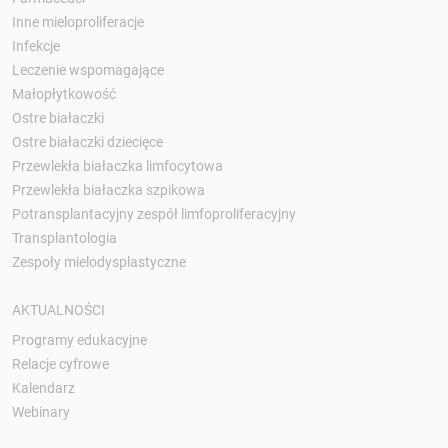
Inne mieloproliferacje
Infekcje
Leczenie wspomagające
Małopłytkowość
Ostre białaczki
Ostre białaczki dziecięce
Przewlekła białaczka limfocytowa
Przewlekła białaczka szpikowa
Potransplantacyjny zespół limfoproliferacyjny
Transplantologia
Zespoły mielodysplastyczne
AKTUALNOŚCI
Programy edukacyjne
Relacje cyfrowe
Kalendarz
Webinary