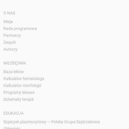
O NAS
Misja
Rada programowa
Partnerzy
Zespół
Autorzy
NIEZBĘDNIK
Baza leków
Kalkulator hematologa
Kalkulator morfologii
Programy lekowe
Schematy terapii
EDUKACJA
Szpiczak plazmocytowy — Polska Grupa Szpiczakowa
Chłoniaki