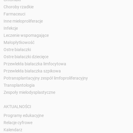
Choroby rzadkie
Farmaceuci
Inne mieloproliferacje
Infekcje
Leczenie wspomagające
Małopłytkowość
Ostre białaczki
Ostre białaczki dziecięce
Przewlekła białaczka limfocytowa
Przewlekła białaczka szpikowa
Potransplantacyjny zespół limfoproliferacyjny
Transplantologia
Zespoły mielodysplastyczne
AKTUALNOŚCI
Programy edukacyjne
Relacje cyfrowe
Kalendarz