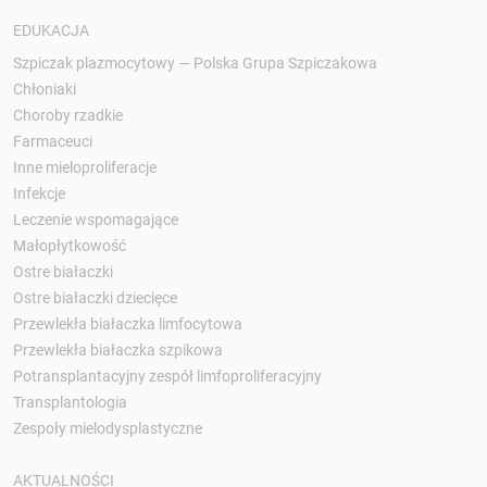
EDUKACJA
Szpiczak plazmocytowy — Polska Grupa Szpiczakowa
Chłoniaki
Choroby rzadkie
Farmaceuci
Inne mieloproliferacje
Infekcje
Leczenie wspomagające
Małopłytkowość
Ostre białaczki
Ostre białaczki dziecięce
Przewlekła białaczka limfocytowa
Przewlekła białaczka szpikowa
Potransplantacyjny zespół limfoproliferacyjny
Transplantologia
Zespoły mielodysplastyczne
AKTUALNOŚCI