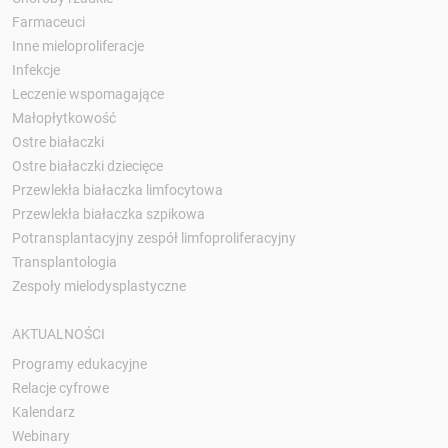
Farmaceuci
Inne mieloproliferacje
Infekcje
Leczenie wspomagające
Małopłytkowość
Ostre białaczki
Ostre białaczki dziecięce
Przewlekła białaczka limfocytowa
Przewlekła białaczka szpikowa
Potransplantacyjny zespół limfoproliferacyjny
Transplantologia
Zespoły mielodysplastyczne
AKTUALNOŚCI
Programy edukacyjne
Relacje cyfrowe
Kalendarz
Webinary