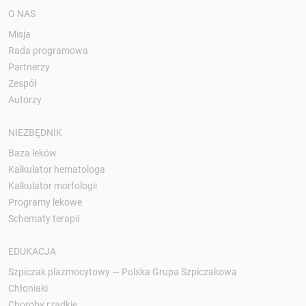
O NAS
Misja
Rada programowa
Partnerzy
Zespół
Autorzy
NIEZBĘDNIK
Baza leków
Kalkulator hematologa
Kalkulator morfologii
Programy lekowe
Schematy terapii
EDUKACJA
Szpiczak plazmocytowy — Polska Grupa Szpiczakowa
Chłoniaki
Choroby rzadkie