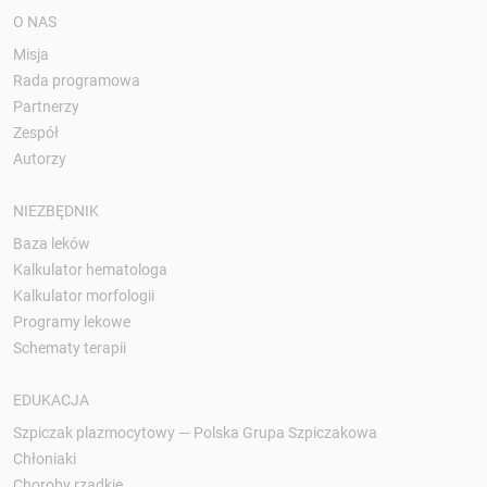
O NAS
Misja
Rada programowa
Partnerzy
Zespół
Autorzy
NIEZBĘDNIK
Baza leków
Kalkulator hematologa
Kalkulator morfologii
Programy lekowe
Schematy terapii
EDUKACJA
Szpiczak plazmocytowy — Polska Grupa Szpiczakowa
Chłoniaki
Choroby rzadkie