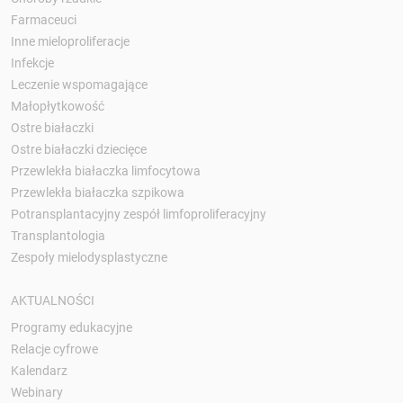
Farmaceuci
Inne mieloproliferacje
Infekcje
Leczenie wspomagające
Małopłytkowość
Ostre białaczki
Ostre białaczki dziecięce
Przewlekła białaczka limfocytowa
Przewlekła białaczka szpikowa
Potransplantacyjny zespół limfoproliferacyjny
Transplantologia
Zespoły mielodysplastyczne
AKTUALNOŚCI
Programy edukacyjne
Relacje cyfrowe
Kalendarz
Webinary