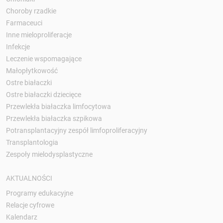
Choroby rzadkie
Farmaceuci
Inne mieloproliferacje
Infekcje
Leczenie wspomagające
Małopłytkowość
Ostre białaczki
Ostre białaczki dziecięce
Przewlekła białaczka limfocytowa
Przewlekła białaczka szpikowa
Potransplantacyjny zespół limfoproliferacyjny
Transplantologia
Zespoły mielodysplastyczne
AKTUALNOŚCI
Programy edukacyjne
Relacje cyfrowe
Kalendarz