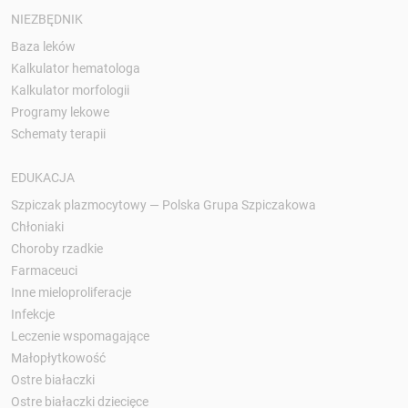
NIEZBĘDNIK
Baza leków
Kalkulator hematologa
Kalkulator morfologii
Programy lekowe
Schematy terapii
EDUKACJA
Szpiczak plazmocytowy — Polska Grupa Szpiczakowa
Chłoniaki
Choroby rzadkie
Farmaceuci
Inne mieloproliferacje
Infekcje
Leczenie wspomagające
Małopłytkowość
Ostre białaczki
Ostre białaczki dziecięce