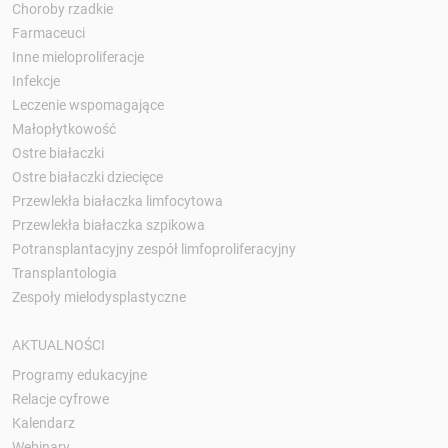
Choroby rzadkie
Farmaceuci
Inne mieloproliferacje
Infekcje
Leczenie wspomagające
Małopłytkowość
Ostre białaczki
Ostre białaczki dziecięce
Przewlekła białaczka limfocytowa
Przewlekła białaczka szpikowa
Potransplantacyjny zespół limfoproliferacyjny
Transplantologia
Zespoły mielodysplastyczne
AKTUALNOŚCI
Programy edukacyjne
Relacje cyfrowe
Kalendarz
Webinary