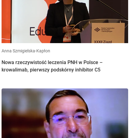
Anna Szmigielska-Kapłon
Nowa rzeczywistość leczenia PNH w Polsce –
krowalimab, pierwszy podskórny inhibitor C5