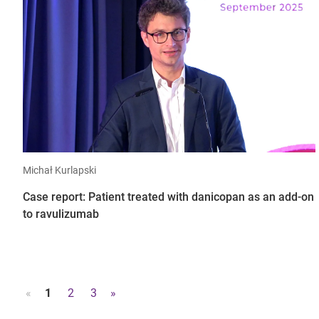
Michał Kurlapski
Case report: Patient treated with danicopan as an add-on
to ravulizumab
«
1
2
3
»