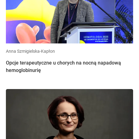
Anna Szmigielska-Kapłon
Opcje terapeutyczne u chorych na nocną napadową
hemoglobinurię