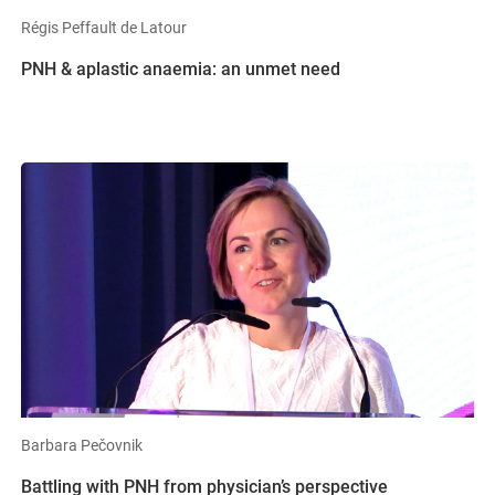
Régis Peffault de Latour
PNH & aplastic anaemia: an unmet need
Barbara Pečovnik
Battling with PNH from physician’s perspective