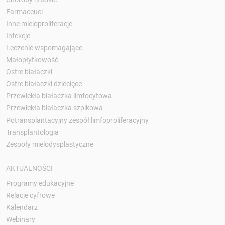
Farmaceuci
Inne mieloproliferacje
Infekcje
Leczenie wspomagające
Małopłytkowość
Ostre białaczki
Ostre białaczki dziecięce
Przewlekła białaczka limfocytowa
Przewlekła białaczka szpikowa
Potransplantacyjny zespół limfoproliferacyjny
Transplantologia
Zespoły mielodysplastyczne
AKTUALNOŚCI
Programy edukacyjne
Relacje cyfrowe
Kalendarz
Webinary