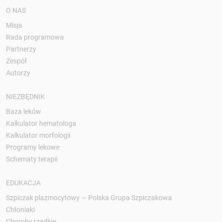
O NAS
Misja
Rada programowa
Partnerzy
Zespół
Autorzy
NIEZBĘDNIK
Baza leków
Kalkulator hematologa
Kalkulator morfologii
Programy lekowe
Schematy terapii
EDUKACJA
Szpiczak plazmocytowy — Polska Grupa Szpiczakowa
Chłoniaki
Choroby rzadkie