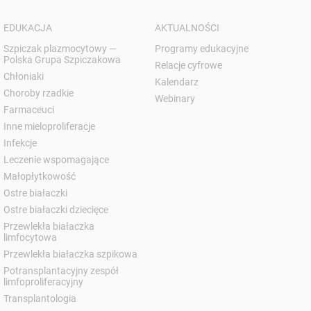
EDUKACJA
AKTUALNOŚCI
Szpiczak plazmocytowy —
Programy edukacyjne
Polska Grupa Szpiczakowa
Relacje cyfrowe
Chłoniaki
Kalendarz
Choroby rzadkie
Webinary
Farmaceuci
Inne mieloproliferacje
Infekcje
Leczenie wspomagające
Małopłytkowość
Ostre białaczki
Ostre białaczki dziecięce
Przewlekła białaczka
limfocytowa
Przewlekła białaczka szpikowa
Potransplantacyjny zespół
limfoproliferacyjny
Transplantologia