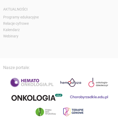
AKTUALNOŚCI
Programy edukacyjne
Relacje cyfrowe
Kalendarz
Webinary
Nasze portale: