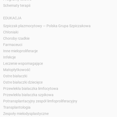
Schematy terapii
EDUKACJA
Szpiczak plazmocytowy — Polska Grupa Szpiczakowa
Chłoniaki
Choroby rzadkie
Farmaceuci
Inne mieloproliferacje
Infekcje
Leczenie wspomagające
Małopłytkowość
Ostre białaczki
Ostre białaczki dziecięce
Przewlekła białaczka limfocytowa
Przewlekła białaczka szpikowa
Potransplantacyjny zespół limfoproliferacyjny
Transplantologia
Zespoły mielodysplastyczne