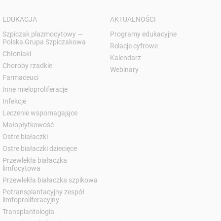
EDUKACJA
AKTUALNOŚCI
Szpiczak plazmocytowy —
Programy edukacyjne
Polska Grupa Szpiczakowa
Relacje cyfrowe
Chłoniaki
Kalendarz
Choroby rzadkie
Webinary
Farmaceuci
Inne mieloproliferacje
Infekcje
Leczenie wspomagające
Małopłytkowość
Ostre białaczki
Ostre białaczki dziecięce
Przewlekła białaczka
limfocytowa
Przewlekła białaczka szpikowa
Potransplantacyjny zespół
limfoproliferacyjny
Transplantologia