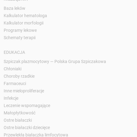
Baza leków
Kalkulator hematologa
Kalkulator morfologii
Programy lekowe
Schematy terapii
EDUKACJA
Szpiczak plazmocytowy — Polska Grupa Szpiczakowa
Chłoniaki
Choroby rzadkie
Farmaceuci
Inne mieloproliferacje
Infekcje
Leczenie wspomagające
Małopłytkowość
Ostre białaczki
Ostre białaczki dziecięce
Przewlekła białaczka limfocytowa