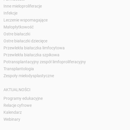
Inne mieloproliferacje
Infekcje
Leczenie wspomagające
Małopłytkowość
Ostre białaczki
Ostre białaczki dziecięce
Przewlekła białaczka limfocytowa
Przewlekła białaczka szpikowa
Potransplantacyjny zespół limfoproliferacyjny
Transplantologia
Zespoły mielodysplastyczne
AKTUALNOŚCI
Programy edukacyjne
Relacje cyfrowe
Kalendarz
Webinary