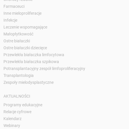
Farmaceuci
Inne mieloproliferacje
Infekcje
Leczenie wspomagające
Małopłytkowość
Ostre białaczki
Ostre białaczki dziecięce
Przewlekła białaczka limfocytowa
Przewlekła białaczka szpikowa
Potransplantacyjny zespół limfoproliferacyjny
Transplantologia
Zespoły mielodysplastyczne
AKTUALNOŚCI
Programy edukacyjne
Relacje cyfrowe
Kalendarz
Webinary