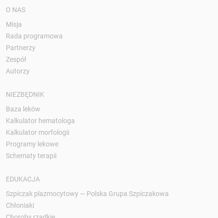
O NAS
Misja
Rada programowa
Partnerzy
Zespół
Autorzy
NIEZBĘDNIK
Baza leków
Kalkulator hematologa
Kalkulator morfologii
Programy lekowe
Schematy terapii
EDUKACJA
Szpiczak plazmocytowy — Polska Grupa Szpiczakowa
Chłoniaki
Choroby rzadkie