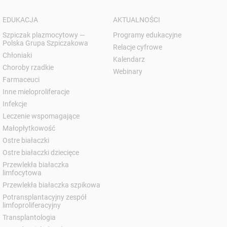
EDUKACJA
AKTUALNOŚCI
Szpiczak plazmocytowy —
Programy edukacyjne
Polska Grupa Szpiczakowa
Relacje cyfrowe
Chłoniaki
Kalendarz
Choroby rzadkie
Webinary
Farmaceuci
Inne mieloproliferacje
Infekcje
Leczenie wspomagające
Małopłytkowość
Ostre białaczki
Ostre białaczki dziecięce
Przewlekła białaczka
limfocytowa
Przewlekła białaczka szpikowa
Potransplantacyjny zespół
limfoproliferacyjny
Transplantologia