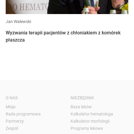
Jan Walewski
Wyzwania terapii pacjentów z chłoniakiem z komórek
płaszcza
O NAS
NIEZBĘDNIK
Misja
Baza leków
Rada programowa
Kalkulator hematologa
Partnerzy
Kalkulator morfologii
Zespół
Programy lekowe