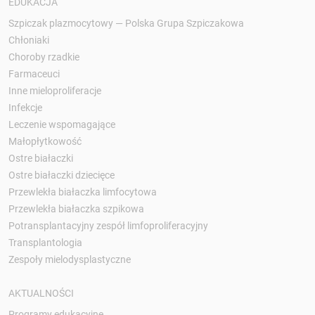
EDUKACJA
Szpiczak plazmocytowy — Polska Grupa Szpiczakowa
Chłoniaki
Choroby rzadkie
Farmaceuci
Inne mieloproliferacje
Infekcje
Leczenie wspomagające
Małopłytkowość
Ostre białaczki
Ostre białaczki dziecięce
Przewlekła białaczka limfocytowa
Przewlekła białaczka szpikowa
Potransplantacyjny zespół limfoproliferacyjny
Transplantologia
Zespoły mielodysplastyczne
AKTUALNOŚCI
Programy edukacyjne