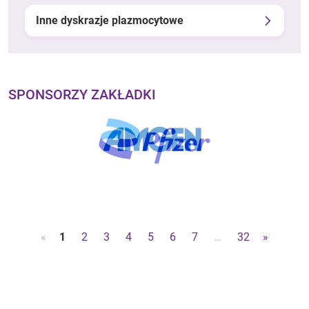
Inne dyskrazje plazmocytowe
SPONSORZY ZAKŁADKI
«
1
2
3
4
5
6
7
…
32
»