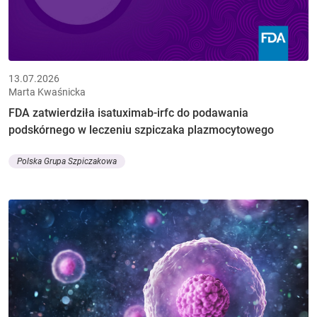
13.07.2026
Marta Kwaśnicka
FDA zatwierdziła isatuximab-irfc do podawania
podskórnego w leczeniu szpiczaka plazmocytowego
Polska Grupa Szpiczakowa