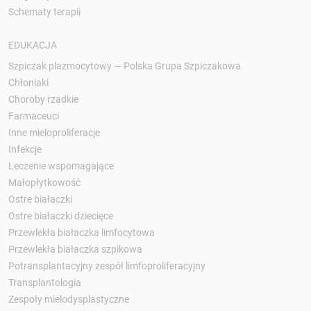
Schematy terapii
EDUKACJA
Szpiczak plazmocytowy — Polska Grupa Szpiczakowa
Chłoniaki
Choroby rzadkie
Farmaceuci
Inne mieloproliferacje
Infekcje
Leczenie wspomagające
Małopłytkowość
Ostre białaczki
Ostre białaczki dziecięce
Przewlekła białaczka limfocytowa
Przewlekła białaczka szpikowa
Potransplantacyjny zespół limfoproliferacyjny
Transplantologia
Zespoły mielodysplastyczne