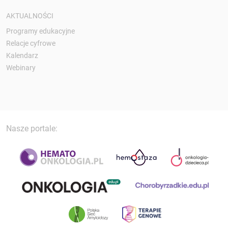
AKTUALNOŚCI
Programy edukacyjne
Relacje cyfrowe
Kalendarz
Webinary
Nasze portale: